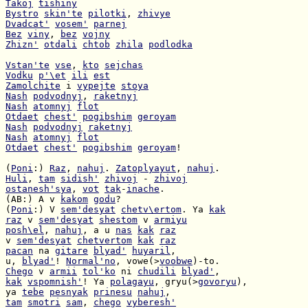
Takoj
tishiny
Bystro
skin'te
pilotki
, 
zhivye
Dvadcat'
vosem'
parnej
Bez
viny
, 
bez
vojny
Zhizn'
otdali
chtob
zhila
podlodka
Vstan'te
vse
, 
kto
sejchas
Vodku
p'\et
ili
est
Zamolchite
 i 
vypejte
stoya
Nash
podvodnyj
, 
raketnyj
Nash
atomnyj
flot
Otdaet
chest'
pogibshim
geroyam
Nash
podvodnyj
raketnyj
Nash
atomnyj
flot
Otdaet
chest'
pogibshim
geroyam
!

(
Poni
:) 
Raz
, 
nahuj
. 
Zatoplyayut
, 
nahuj
Huli
, 
tam
sidish'
zhivoj
 - 
zhivoj
ostanesh'sya
, 
vot
tak
-
inache
(AB:) A v 
kakom
godu
(
Poni
:) V 
sem'desyat
chetv\ertom
. Ya 
kak
raz
 v 
sem'desyat
shestom
 v 
armiyu
posh\el
, 
nahuj
, a u 
nas
kak
raz
v 
sem'desyat
chetvertom
kak
raz
pacan
 na 
gitare
blyad'
huyaril
u, 
blyad'
! 
Normal'no
, vowe(>
voobwe
Chego
 v 
armii
tol'ko
 ni 
chudili
blyad'
kak
vspomnish'
! Ya 
polagayu
, gryu(>
govoryu
ya 
tebe
pesnyak
prinesu
nahuj
tam
smotri
sam
, 
chego
vyberesh'