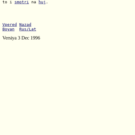
to i 
smotri
 na 
huj
.

Vpered
Nazad
Boyan
Rus/Lat
Versiya 3 Dec 1996