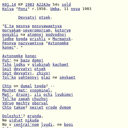
K01.14
 KP 
1983
A22A3w
 54s 
sold
Kolya
 "
Poni
" r.1958. 
Umba
, 11 
noya
 1983

Devyatyj
otsek
.

"
E`ta
pesnya
posvyawaetsya
moryakam
-
severomorcam
, 
kotorye
pogibli
 na 
atomnoj
podvodnoj
lodke
kogda
prishli
 v 
Murmansk
Pesnya
nazyvaetsya
 "
Avtonomke
konec
". "

Avtonomke
konec
Put'
 na 
bazu
domoj
Tiho
lodku
 v 
glubinah
kachaet
Spit
devyatyj
otsek
Spit
devyatyj
, 
zhivoj
Tol'ko
vahtennyj
glaz
 ne 
smykaet
Chto
 on 
dumal
togda
Mozhet
mat'
vspominal
Mat'
, 
druzej
, 
ili
ochi
lyubimoj
Tol'ko
zapah
chuzhoj
Vdrug
mechty
oborval
Chto
takoe
? 
nes\et
vrode
dymom
Dolozhit'
? 
erunda
Ne 
ujd\et
nikuda
No v 
central'nom
lyudi
, ne 
bogi