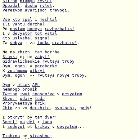
Sil'no
plamya
rev\et
Opozdal
, 
dushu
rv\et
Perezvon
avarijnoj
trevogi
.

Vse
kto
spal
 i 
mechtal
Ili
vahtu
derzhal
Po 
postam
boevym
razbezhalis'
I v 
devyatom
tot
vstal
Kto
uslyshal
signal
Za 
sebya
 i za 
lodku
srazhalis'
.

Ne na 
zhizn'
tam
bor'ba
Stavki
 ej ne 
zabyt'
Gidravlicheskie
rvutsya
truby
Dym
, 
ogon'
 v 
pereborke
K 
vos'momu
otkryt
Dym
, 
ogon'
 -- 
rvutsya
novye
truby
.

Dym
 v 
otsek
APL
nemnogo
pronik
Twetno
iwut
spasen'ya
 v 
desyatom
Skvoz'
udary
tuda
Proryvaetsya
krik
Chto
 zh vy 
derzhite
, 
svolochi
, 
gady
!

I 
otkryt'
 by 
tam
dver'
Smert'
vojdet
 i 
tuda
I 
sedeyut
 ot 
krikov
 v 
devyatom
...

Tishina
 ne 
strashnej