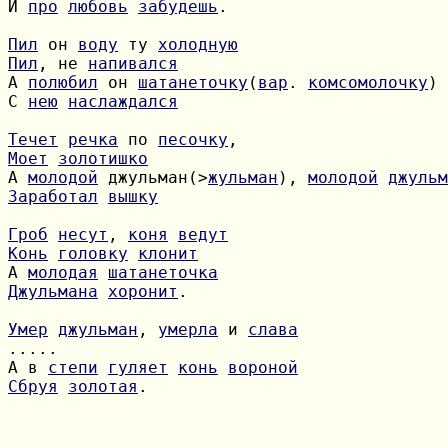
И 
про
любовь
забудешь
.

Пил
 он 
воду
 ту 
холодную
Пил
, не 
напивался
А 
полюбил
 он 
шатанеточку
(
вар
. 
комсомолочку
С 
нею
наслаждался
Течет
речка
 по 
песочку
Моет
золотишко
А 
молодой
 джульман(>
жульман
), 
молодой
джульм
Заработал
вышку
Гроб
несут
, 
коня
ведут
Конь
головку
клонит
А 
молодая
шатанеточка
Джульмана
хоронит
.

Умер
джульман
, 
умерла
 и 
слава
А в 
степи
гуляет
конь
вороной
Сбруя
золотая
.
