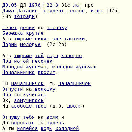
Д0.05
 ДЛ 
1976
H22H3
 31с 
лаг
Дима
Латалин
, 
студент
геолог
, 
июль
(из 
тетради
)

Течет
речка
 по 
песочку
Бережка
крутые
А в 
тюрьме
сидят
арестантики
Парни
молодые
  (2с 2р)

А в 
тюрьме
той
сыро
-
холодно
Под
ногой
песочек
Молодой
жульман
, 
молодой
жульман
Начальничка
просит
:

Ты 
начальничек
, ты 
начальничек
Отпусти
 на 
волюшку
Она
соскучилась
Ох, 
замучилась
На 
свободе
трое
 (д.б. 
дроля
)

Отпущу
тебя
 на 
волю
Да 
воровать
 ты 
будешь
А ты 
напейся
воды
холодной