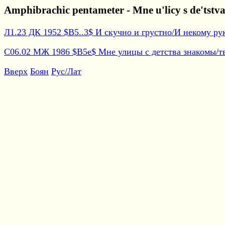
Amphibrachic pentameter - Mne u'licy s de'tstv
Л1.23 ДК 1952 $B5..3$ И скучно и грустно/И некому руку
С06.02 МЖ 1986 $B5e$ Мне улицы с детства знакомы/тво
Вверх
Боян
Рус/Лат